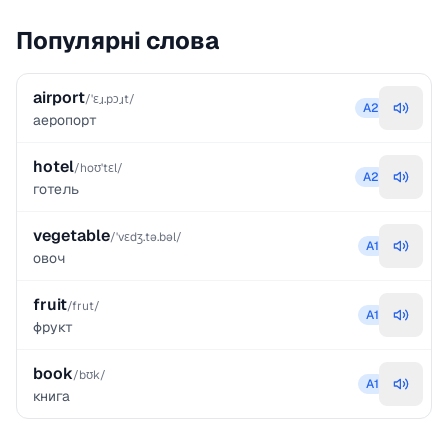
Популярні слова
airport
/ˈɛɹ.pɔɹt/
A2
аеропорт
hotel
/hoʊˈtɛl/
A2
готель
vegetable
/ˈvɛdʒ.tə.bəl/
A1
овоч
fruit
/frut/
A1
фрукт
book
/bʊk/
A1
книга