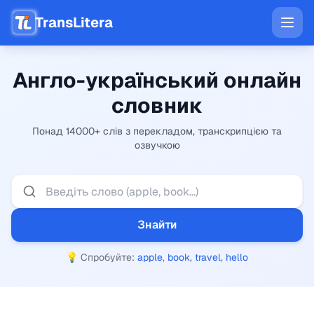
TransLitera
Англо-український онлайн
словник
Понад 14000+ слів
з перекладом, транскрипцією та
озвучкою
Знайти
💡 Спробуйте:
apple
,
book
,
travel
,
hello